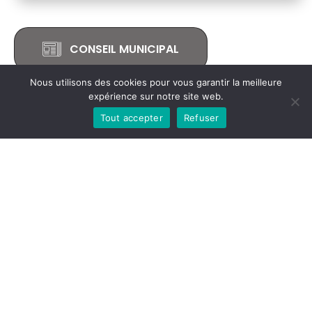
CONSEIL MUNICIPAL
Nous utilisons des cookies pour vous garantir la meilleure
expérience sur notre site web.
Retour sur la farce du
conseil municipal
de la
Tout accepter
Refuser
commune
de
Le Saint
, du mois de juillet 2023, rédigé
par
Emmanuel Riat
pour
Alesaint
.