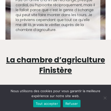
Puis on arrive à la fin de l’échange, presque
cordial, ou hypocrite réciproquement, mais il
le fallait parce que c’est le genre d’échange
qui peut vite faire monter dans les tours. Je
la préviens cependant que tout ce qu’elle
me dit là, je vais le vérifier auprès de la
chambre d’agriculture.
La chambre d’agriculture
Finistère
Pour bénéficier d’un retour tout à fait
Nous utilisons des cookies pour vous garantir la meilleure
impartiale, je me suis adressée à une
expérience sur notre site web.
CA du Finistère. Je voulais être certaine
Tout accepter
Refuser
que mes interlocuteurs ne connaissent