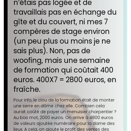
n’étais pas logée et de
travaillais pas en échange du
gîte et du couvert, ni mes 7
compères de stage environ
(un peu plus ou moins je ne
sais plus). Non, pas de
woofing, mais une semaine
de formation qui coûtait 400
euros. 400X7 = 2800 euros, en
fraîche.
Pour info, le clou de la formation était de monter
une serre en dôme chez elle. Combien cela
aurait coûté de payer un menuisier charpentier ?
Au bas mot, 2000 euros. On arrive à 4800 euros
de valeurs ajoutée numéraire pour la dame des
lieux. A cela, on ajoute le profit des ventes des